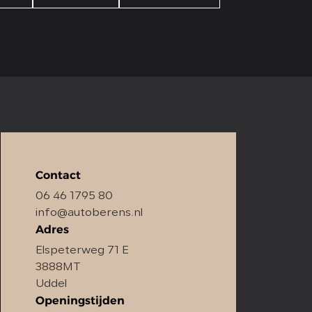
Contact
06 46 1795 80
info@autoberens.nl
Adres
Elspeterweg 71 E
3888MT
Uddel
Openingstijden