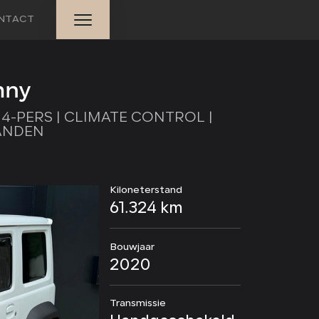
NTACT
HOME
mny
A | 4-PERS | CLIMATE CONTROL |
AANBOD
ANDEN
VERKOCHT
Kiloneterstand
DIENSTEN
61.324 km
OVER ONS
Bouwjaar
2020
CONTACT
Transmissie