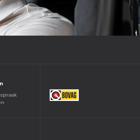
en
spraak
en