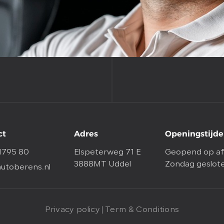
ct
Adres
Openingstijd
1795 80
Elspeterweg 71 E
Geopend op af
3888MT Uddel
Zondag geslot
utoberens.nl
Privacy policy
Term & Conditions