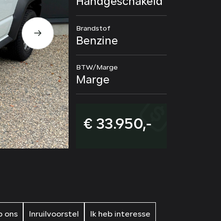
Handgeschakeld
Brandstof
Benzine
BTW/Marge
Marge
€ 33.950,-
 ons
Inruilvoorstel
Ik heb interesse